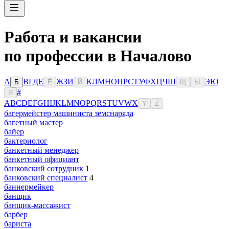
Работа и вакансии
по профессии в Началово
А
В
Г
Д
Е
Ж
З
И
К
Л
М
Н
О
П
Р
С
Т
У
Ф
Х
Ц
Ч
Ш
Э
Ю
Б
Ё
Й
Щ
Ы
#
Я
A
B
C
D
E
F
G
H
I
J
K
L
M
N
O
P
Q
R
S
T
U
V
W
X
Y
Z
багермейстер машиниста земснаряда
багетный мастер
байер
бактериолог
банкетный менеджер
банкетный официант
банковский сотрудник
1
банковский специалист
4
баннермейкер
банщик
банщик-массажист
барбер
бариста