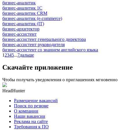
бизнес-аналитик
бизнес-аналитик 1С
бизнес-аналитик CRM
бизнес-аналитик (e-commerce)
бизнес-аналитик (IT)
бизнес-архитектор
бизнес-ассистент
бизнес-ассистент генерального директора
бизнес-ассистент руководителя
бизнес-ассистент со знанием английского языка
1
2
3
4
5
...
7
дальше
Скачайте приложение
Чтобы получать уведомления о приглашениях мгновенно
HeadHunter
Размещение вакансий
Поиск по резюме
О компании
Наши вакансии
Реклама на сайте
Требования к ПО