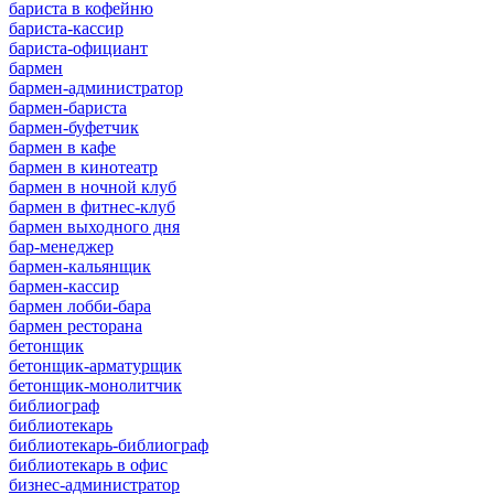
бариста в кофейню
бариста-кассир
бариста-официант
бармен
бармен-администратор
бармен-бариста
бармен-буфетчик
бармен в кафе
бармен в кинотеатр
бармен в ночной клуб
бармен в фитнес-клуб
бармен выходного дня
бар-менеджер
бармен-кальянщик
бармен-кассир
бармен лобби-бара
бармен ресторана
бетонщик
бетонщик-арматурщик
бетонщик-монолитчик
библиограф
библиотекарь
библиотекарь-библиограф
библиотекарь в офис
бизнес-администратор