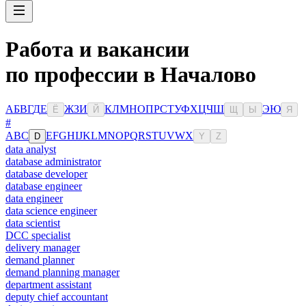
Работа и вакансии
по профессии в Началово
А
Б
В
Г
Д
Е
Ж
З
И
К
Л
М
Н
О
П
Р
С
Т
У
Ф
Х
Ц
Ч
Ш
Э
Ю
Ё
Й
Щ
Ы
Я
#
A
B
C
E
F
G
H
I
J
K
L
M
N
O
P
Q
R
S
T
U
V
W
X
D
Y
Z
data analyst
database administrator
database developer
database engineer
data engineer
data science engineer
data scientist
DCC specialist
delivery manager
demand planner
demand planning manager
department assistant
deputy chief accountant