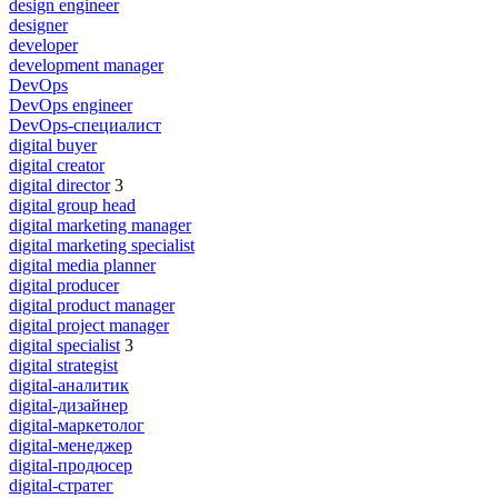
design engineer
designer
developer
development manager
DevOps
DevOps engineer
DevOps-специалист
digital buyer
digital creator
digital director
3
digital group head
digital marketing manager
digital marketing specialist
digital media planner
digital producer
digital product manager
digital project manager
digital specialist
3
digital strategist
digital-аналитик
digital-дизайнер
digital-маркетолог
digital-менеджер
digital-продюсер
digital-стратег