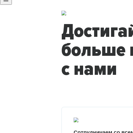
Достига
больше 
с нами
Сотрудничаем со все