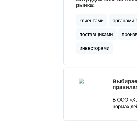
рынка:
клиентами
органами 
поставщиками
произ
инвесторами
Выбирае
правила
В ООО «Хэ
нормах де