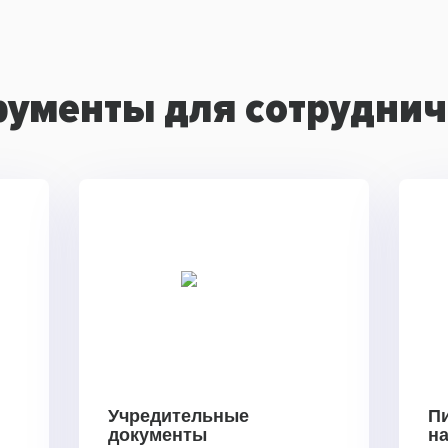
рументы для сотруднич
Учредительные
П
документы
н