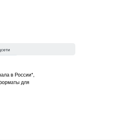
цсети
ала в России*,
 форматы для