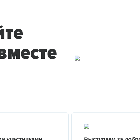
йте
вместе
ми участниками
Выступаем за добр