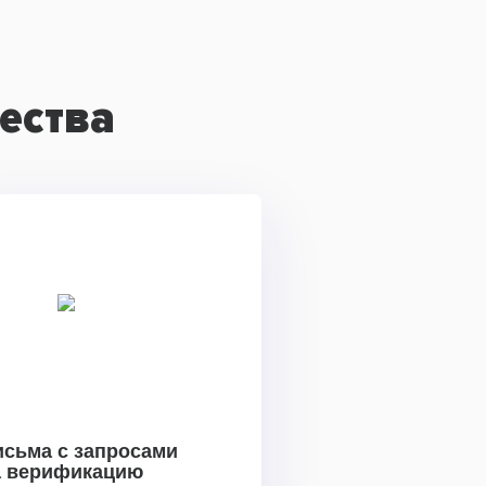
ества
исьма с запросами
а верификацию