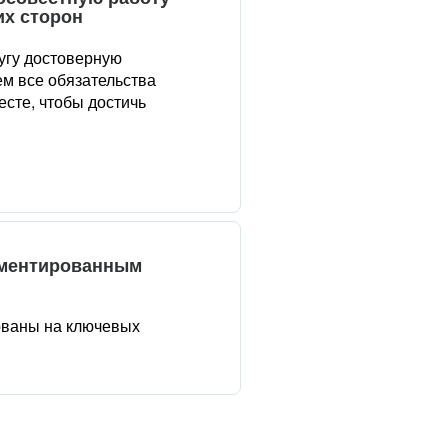
их сторон
угу достоверную
м все обязательства
сте, чтобы достичь
аментированным
ованы на ключевых